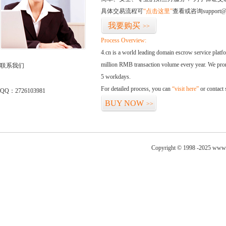
具体交易流程可
“点击这里”
查看或咨询support@
我要购买
>>
Process Overview:
4.cn is a world leading domain escrow service plat
million RMB transaction volume every year. We promi
联系我们
5 workdays.
For detailed process, you can
“visit here”
or contact
QQ：2726103981
BUY NOW
>>
Copyright © 1998 -2025 www.